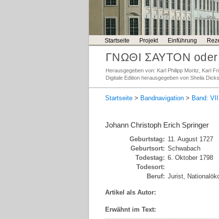
Startseite
Projekt
Einführung
Reze
ΓΝΩΘΙ ΣΑΥΤΟΝ oder 
Herausgegeben von: Karl Philipp Moritz, Karl 
Digitale Edition herausgegeben von Sheila Dick
Startseite
>
Bandnavigation
>
Band: VII
Johann Christoph Erich Springer
Geburtstag:
11. August 1727
Geburtsort:
Schwabach
Todestag:
6. Oktober 1798
Todesort:
Beruf:
Jurist, Nationalö
Artikel als Autor:
Erwähnt im Text: