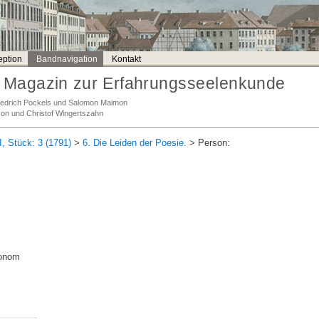
ption
Bandnavigation
Kontakt
Magazin zur Erfahrungsseelenkunde
Friedrich Pockels und Salomon Maimon
son und Christof Wingertszahn
I, Stück: 3 (1791)
>
6. Die Leiden der Poesie.
> Person:
konom