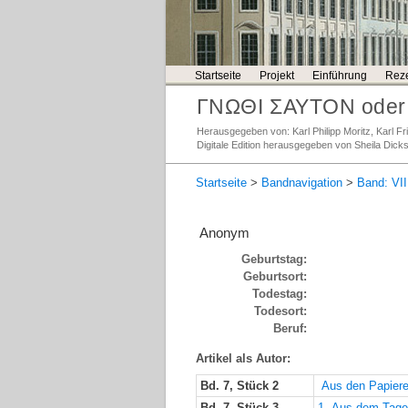
Startseite
Projekt
Einführung
Reze
ΓΝΩΘΙ ΣΑΥΤΟΝ oder 
Herausgegeben von: Karl Philipp Moritz, Karl 
Digitale Edition herausgegeben von Sheila Dick
Startseite
>
Bandnavigation
>
Band: VII
Anonym
Geburtstag:
Geburtsort:
Todestag:
Todesort:
Beruf:
Artikel als Autor:
Bd. 7, Stück 2
Aus den Papiere
Bd. 7, Stück 3
1. Aus dem Tage