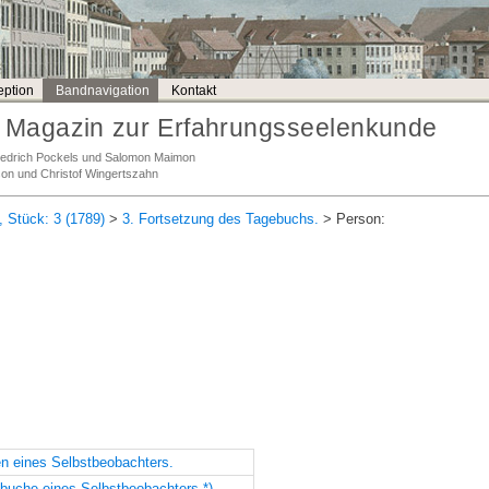
ption
Bandnavigation
Kontakt
Magazin zur Erfahrungsseelenkunde
Friedrich Pockels und Salomon Maimon
son und Christof Wingertszahn
, Stück: 3 (1789)
>
3. Fortsetzung des Tagebuchs.
> Person:
n eines Selbstbeobachters.
buche eines Selbstbeobachters.*)