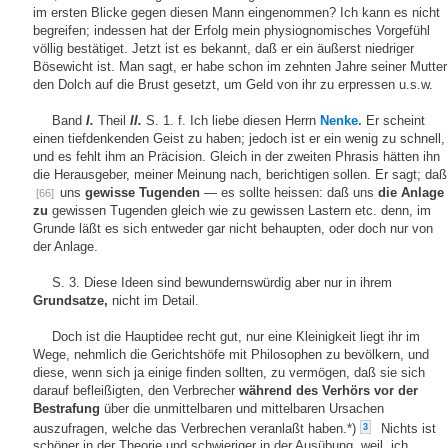
im ersten Blicke gegen diesen Mann eingenommen? Ich kann es nicht
begreifen; indessen hat der Erfolg mein physiognomisches Vorgefühl
völlig bestätiget. Jetzt ist es bekannt, daß er ein äußerst niedriger
Bösewicht ist. Man sagt, er habe schon im zehnten Jahre seiner Mutter
den Dolch auf die Brust gesetzt, um Geld von ihr zu erpressen u.s.w.
Band
I.
Theil
II.
S. 1. f. Ich liebe diesen Herrn
Nenke.
Er scheint
einen tiefdenkenden Geist zu haben; jedoch ist er ein wenig zu schnell,
und es fehlt ihm an Präcision. Gleich in der zweiten Phrasis hätten ihn
die Herausgeber, meiner Meinung nach, berichtigen sollen. Er sagt; daß
uns
gewisse Tugenden
— es sollte heissen: daß uns
die Anlage
[66]
zu
gewissen Tugenden gleich wie zu gewissen Lastern etc. denn, im
Grunde läßt es sich entweder gar nicht behaupten, oder doch nur von
der Anlage.
S. 3. Diese Ideen sind bewundernswürdig aber nur in ihrem
Grundsatze,
nicht im Detail.
Doch ist die Hauptidee recht gut, nur eine Kleinigkeit liegt ihr im
Wege, nehmlich die Gerichtshöfe mit Philosophen zu bevölkern, und
diese, wenn sich ja einige finden sollten, zu vermögen, daß sie sich
darauf befleißigten, den Verbrecher
während des Verhörs vor der
Bestrafung
über die unmittelbaren und mittelbaren Ursachen
auszufragen, welche das Verbrechen veranlaßt haben.*)
Nichts ist
3
schöner in der Theorie und schwieriger in der Ausübung, weil, ich