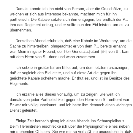
Damals kannte ich ihn nicht von Person; aber die Grundsätze, zu
welchen er sich aus Interesse bekannte, machten mich für ihn
partheiisch. Die Kabale setzte sich ihm entgegen; bis endlich der P...
ihm das Regiment antrug; und er sollte nun den Eid leisten, um es zu
übernehmen.
Denselben Abend erfuhr ich, daß eine Kabale im Werke sey, um die
Sache zu hintertreiben, ohngeachtet er von dem P... bereits ernannt
war. Mein innigster Freund, der Herr Generaladjutant
von B.. kam
[64]
mit dem Herrn von S.. dann und wann zusammen.
Ich setzte in großer Eil ein Billet auf, um dem letztern anzuzeigen,
daß er sogleich den Eid leiste, und auf diese Art die gegen ihn
gerichtete Kabale scheitern mache. Er thut es, und ist im Besitze des
Regiments.
Ich erzähle alles dieses vorläufig, um zu zeigen, wie weit ich
damals von jeder Partheilichkeit gegen den Herrn von S.. entfernt war.
Er war mir völlig unbekannt, und ich hatte ihm dennoch einen wichtigen
Dienst geleistet.
Einige Zeit hernach gieng ich eines Abends ins Schauspielhaus.
Beim Hereintreten erschrecke ich über die Physiognomie eines neben
mir stehenden Officiers. Sie war mir so verhaßt, so unausstehlich, daß