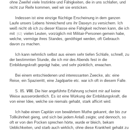
ohne Zweifel viele Instinkte und Fähigkeiten, die in uns schlafen, und
nicht zur Reife kommen, weil wir sie ersticken.
Indessen ist eine einzige flüchtige Erscheinung in dem ganzen
Laufe unsers Lebens hinreichend uns ihr Daseyn zu versichern. Ich
weiß nicht ob ich zu dieser Klasse eine Fähigkeit rechnen kann, die ich
mit
vielen Leuten, vorzüglich mit Militair-Personen gemein habe,
[62]
welche, vermöge ihres Standes, genöthiget werden, oft Gebrauch
davon zu machen.
Ich kann nehmlich selbst aus einem sehr tiefen Schlafe, schnell, zu
der bestimmten Stunde, die ich mir des Abends fest in die
Einbildungskraft geprägt habe, und sehr pünktlich, erwachen.
Bei einem entschiedenen und interessanten Zwecke, als: eine
Reise, ein Spazierritt, eine Jagdpartie etc. war ich oft in diesem Falle.
S. 85.
VIII.
Die hier angeführte Erfahrung scheint mir auf keine
Weise ausserordentlich. Es ist eine Würkung der Einbildungskraft, die
von einer Idee, welche sie niemals gehabt, stark afficirt wird.
Ich habe einen Capitän von bewährtem Muthe gekannt, der bis zur
Tollkühnheit gieng, und sich bei jedem Anlaß zeigte; und dennoch, so
oft er von den Pocken sprechen hörte, wurde er bleich, bekam
Ueblichkeiten, und starb auch wirklich, ohne diese Krankheit gehabt zu