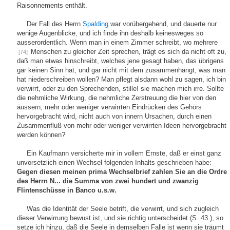
Raisonnements enthält.
Der Fall des Herrn
Spalding
war vorübergehend, und dauerte nur
wenige Augenblicke, und ich finde ihn deshalb keinesweges so
ausserordentlich. Wenn man in einem Zimmer schreibt, wo mehrere
Menschen zu gleicher Zeit sprechen, trägt es sich da nicht oft zu,
[74]
daß man etwas hinschreibt, welches jene gesagt haben, das übrigens
gar keinen Sinn hat, und gar nicht mit dem zusammenhängt, was man
hat niederschreiben wollen? Man pflegt alsdann wohl zu sagen, ich bin
verwirrt, oder zu den Sprechenden, stille! sie machen mich irre. Sollte
die nehmliche Wirkung, die nehmliche Zerstreuung die hier von den
äussern, mehr oder weniger verwirrten Eindrücken des Gehörs
hervorgebracht wird, nicht auch von innern Ursachen, durch einen
Zusammenfluß von mehr oder weniger verwirrten Ideen hervorgebracht
werden können?
Ein Kaufmann versicherte mir in vollem Ernste, daß er einst ganz
unvorsetzlich einen Wechsel folgenden Inhalts geschrieben habe:
Gegen diesen meinen prima Wechselbrief zahlen Sie an die Ordre
des Herrn N... die Summa von zwei hundert und zwanzig
Flintenschüsse in Banco u.s.w.
Was die Identität der Seele betrift, die verwirrt, und sich zugleich
dieser Verwirrung bewust ist, und sie richtig unterscheidet (S. 43.), so
setze ich hinzu, daß die Seele in demselben Falle ist wenn sie träumt