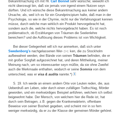
Bekanntmachung ich mit Hr.
Carl Bonnet
sehr wünsche; wiewohl ich
nicht überzeugt bin, daß sie jemals von irgend einem Nutzen seyn
dürften. Und ich wünsche diese Bekanntmachung aus keiner andern
Ursache, als, weil ich es für ein Grundprincipium halte, daß man in der
Psychologie, so wie in der Chymie, nicht nur die Verfahrungsart kennen
müsse, durch welche man wirklich ein Produkt hervorgebracht hat,
sondern auch die, welche nichts hervorgebracht haben. Es ist noch
problematisch, ob Erzählungen von Träumen die Seelenlehre
bereichern? und die Auflösung dieses Problems ist von Wichtigkeit.
Bei dieser Gelegenheit will ich nur anmerken, daß sich unter
Swedenborg's
nachgelassenen Wer-
ken, die zu Stockholm
[54]
aufbewahret werden, drei Bände von seinen
Träumen
befinden, die er
mit großer Sorgfalt aufgezeichnet hat, und deren Mittheilung, meiner
Meinung nach, um so interessanter seyn müßte, da sie ohne Zweifel
auch die Merkmaale enthalten, wodurch er seine
Somnia
von dem
unterschied, was er
visa & audita
nannte.*)
1
S. 19. Ich werde an einem andern Orte von Leuten reden, die, aus
Ueberdruß am Leben, oder durch einen zufälligen Todtschlag, Mörder
geworden, und ein merkwürdiges Beispiel anführen, welchem ich selbst
beigewohnt habe. Der Mensch, von welchem hier die Rede ist, hat
durch sein Betragen, z.B. gegen die Krankenwärterin, offenbare
Beweise von seiner Bosheit gegeben, und scheint mir in so fern
weniger merkwürdig, da er zu der Klasse der gemeinen Mörder gehöret.