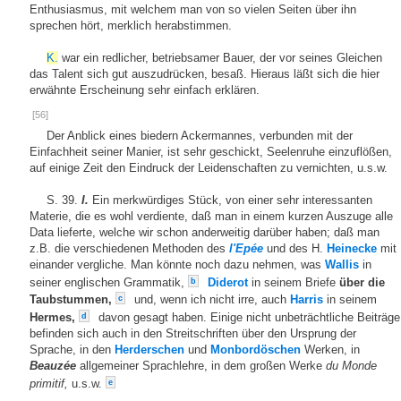
Enthusiasmus, mit welchem man von so vielen Seiten über ihn
sprechen hört, merklich herabstimmen.
K.
war ein redlicher, betriebsamer Bauer, der vor seines Gleichen
das Talent sich gut auszudrücken, besaß. Hieraus läßt sich die hier
erwähnte Erscheinung sehr einfach erklären.
[56]
Der Anblick eines biedern Ackermannes, verbunden mit der
Einfachheit seiner Manier, ist sehr geschickt, Seelenruhe einzuflößen,
auf einige Zeit den Eindruck der Leidenschaften zu vernichten, u.s.w.
S. 39.
I.
Ein merkwürdiges Stück, von einer sehr interessanten
Materie, die es wohl verdiente, daß man in einem kurzen Auszuge alle
Data lieferte, welche wir schon anderweitig darüber haben; daß man
z.B. die verschiedenen Methoden des
l'Epée
und des H.
Heinecke
mit
einander vergliche. Man könnte noch dazu nehmen, was
Wallis
in
seiner englischen Grammatik,
Diderot
in seinem Briefe
über die
b
Taubstummen,
und, wenn ich nicht irre, auch
Harris
in seinem
c
Hermes,
davon gesagt haben. Einige nicht unbeträchtliche Beiträge
d
befinden sich auch in den Streitschriften über den Ursprung der
Sprache, in den
Herderschen
und
Monbordöschen
Werken, in
Beauzée
allgemeiner Sprachlehre, in dem großen Werke
du Monde
primitif,
u.s.w.
e