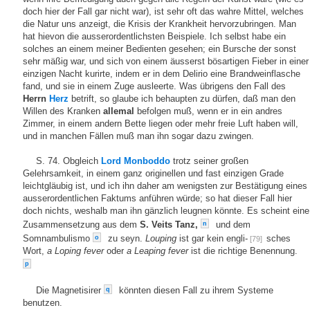
doch hier der Fall gar nicht war), ist sehr oft das wahre Mittel, welches
die Natur uns anzeigt, die Krisis der Krankheit hervorzubringen. Man
hat hievon die ausserordentlichsten Beispiele. Ich selbst habe ein
solches an einem meiner Bedienten gesehen; ein Bursche der sonst
sehr mäßig war, und sich von einem äusserst bösartigen Fieber in einer
einzigen Nacht kurirte, indem er in dem Delirio eine Brandweinflasche
fand, und sie in einem Zuge ausleerte. Was übrigens den Fall des
Herrn
Herz
betrift, so glaube ich behaupten zu dürfen, daß man den
Willen des Kranken
allemal
befolgen muß, wenn er in ein andres
Zimmer, in einem andern Bette liegen oder mehr freie Luft haben will,
und in manchen Fällen muß man ihn sogar dazu zwingen.
S. 74. Obgleich
Lord Monboddo
trotz seiner großen
Gelehrsamkeit, in einem ganz originellen und fast einzigen Grade
leichtgläubig ist, und ich ihn daher am wenigsten zur Bestätigung eines
ausserordentlichen Faktums anführen würde; so hat dieser Fall hier
doch nichts, weshalb man ihn gänzlich leugnen könnte. Es scheint eine
Zusammensetzung aus dem
S. Veits Tanz,
und dem
n
Somnambulismo
zu seyn.
Louping
ist gar kein engli-
sches
o
[79]
Wort,
a Loping fever
oder
a Leaping fever
ist die richtige Benennung.
p
Die Magnetisirer
könnten diesen Fall zu ihrem Systeme
q
benutzen.