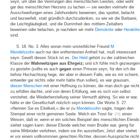
seyn, um über die Verirrungen des menschlichen Geistes, oder wohl
gar des menschlichen Herzens zu lachen — sie werden vielmehr die
Ausschweifungen eines Jahrhunderts beweinen, das spottet, belacht
und bezweifelt, statt gründlich durchzudenken, so wie wir die Barbarei,
die Leichtgläubigkeit, und die Dummheit des mittlern Zeitalters
beweinen oder belachen, je nachdem wir mehr
Demokrite
oder
Heraklite
sind.
S. 18. No. 3. Alles woran mein unsterblicher Freund
M.
Mendelssohn
auch nur den entferntesten Antheil hat, muß interessant
seyn. Gewiß dieses Stück ist es.
Der Held
gehört zu der zahlreichen
Klasse der
Wahnwitzigen aus Ehrgeiz;
und ich fühle mich gezwungen
zu gestehn (sollte es auch
gegen
einen Prinzen seyn, für den ich die
tiefste Hochachtung hege, der aber in diesem Falle, wie es mir scheint,
entweder gar nichts oder mehr hätte thun sollen), es war grausam,
diesen Menschen
mit einer Hoffnung zu körnen, die man doch gar nicht
zu erfüllen dachte, und von deren Erfüllung, wie es sich von selbst
verstehet, die Wiederherstellung seiner Vernunft abhing. So wie er war,
hätte er der Gesellschaft nützlich seyn können. Die Worte S. 27.
»Nennen Sie es Eitelkeit,« die er zu
Mendelssohn
sagte, tragen den
Stempel einer nicht gemeinen Seele. Welch ein Trost für
einen
[72]
Weisen, daß er, wenn er ein solches Beispiel des menschlichen Elends
siehet sagen kann: dieser Elende welcher mein Bruder war, gieng für
seine Mitbrüder verlohren, indem sie ihn ausstießen; Jetzt aber stehet
er vor einem vollkommnen gerechten Richter, dessen Aussprüche nicht