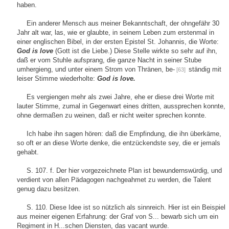
haben.
Ein anderer Mensch aus meiner Bekanntschaft, der ohngefähr 30
Jahr alt war, las, wie er glaubte, in seinem Leben zum erstenmal in
einer englischen Bibel, in der ersten Epistel St. Johannis, die Worte:
God is love
(Gott ist die Liebe.) Diese Stelle wirkte so sehr auf ihn,
daß er vom Stuhle aufsprang, die ganze Nacht in seiner Stube
umhergieng, und unter einem Strom von Thränen, be-
ständig mit
[63]
leiser Stimme wiederholte:
God is love.
Es vergiengen mehr als zwei Jahre, ehe er diese drei Worte mit
lauter Stimme, zumal in Gegenwart eines dritten, aussprechen konnte,
ohne dermaßen zu weinen, daß er nicht weiter sprechen konnte.
Ich habe ihn sagen hören: daß die Empfindung, die ihn überkäme,
so oft er an diese Worte denke, die entzückendste sey, die er jemals
gehabt.
S. 107. f. Der hier vorgezeichnete Plan ist bewundernswürdig, und
verdient von allen Pädagogen nachgeahmet zu werden, die Talent
genug dazu besitzen.
S. 110. Diese Idee ist so nützlich als sinnreich. Hier ist ein Beispiel
aus meiner eigenen Erfahrung: der Graf von S... bewarb sich um ein
Regiment in H...schen Diensten, das vacant wurde.