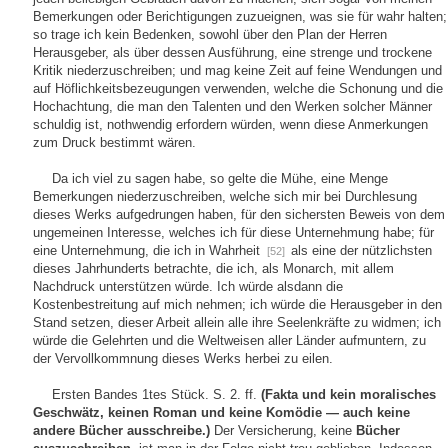
Bemerkungen oder Berichtigungen zuzueignen, was sie für wahr halten;
so trage ich kein Bedenken, sowohl über den Plan der Herren
Herausgeber, als über dessen Ausführung, eine strenge und trockene
Kritik niederzuschreiben; und mag keine Zeit auf feine Wendungen und
auf Höflichkeitsbezeugungen verwenden, welche die Schonung und die
Hochachtung, die man den Talenten und den Werken solcher Männer
schuldig ist, nothwendig erfordern würden, wenn diese Anmerkungen
zum Druck bestimmt wären.
Da ich viel zu sagen habe, so gelte die Mühe, eine Menge
Bemerkungen niederzuschreiben, welche sich mir bei Durchlesung
dieses Werks aufgedrungen haben, für den sichersten Beweis von dem
ungemeinen Interesse, welches ich für diese Unternehmung habe; für
eine Unternehmung, die ich in Wahrheit
als eine der nützlichsten
[52]
dieses Jahrhunderts betrachte, die ich, als Monarch, mit allem
Nachdruck unterstützen würde. Ich würde alsdann die
Kostenbestreitung auf mich nehmen; ich würde die Herausgeber in den
Stand setzen, dieser Arbeit allein alle ihre Seelenkräfte zu widmen; ich
würde die Gelehrten und die Weltweisen aller Länder aufmuntern, zu
der Vervollkommnung dieses Werks herbei zu eilen.
Ersten Bandes 1tes Stück. S. 2. ff.
(Fakta und kein moralisches
Geschwätz, keinen Roman und keine Komödie — auch keine
andere Bücher ausschreibe.)
Der Versicherung, keine
Bücher