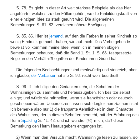
S. 78. Es giebt in dieser Art weit stärkere Beispiele als das hier
angeführte, welches zu den Fällen gehört, wo die Einbildungskraft von
einer einzigen Idee zu stark gerührt wird. Die allgemeinen
Bemerkungen S. 81. 82. verdienen nähere Erwägung.
S. 85. 86. Hier ist
jemand,
auf den die Farben in seiner Kindheit so
wenig Eindruck gemacht haben, wie auf mich. Das Vorhergehende
beweist vollkommen meine Idee, wenn ich in meinen obigen
Bemerkungen behaupte, daß die Band 1. St. 1. S. 68. festgesetzte
Regel in den Verhältnißbegriffen der Kinder ihren Grund hat.
Die folgenden Beobachtungen sind merkwürdig und sinnreich; aber
ich glaube,
der Verfasser
hat sie S. 93. recht wohl beurtheilt.
S. 96. ff. Ich billige den Gedanken sehr, die Schriften der
Wahnsinnigen zu sammeln und herauszugeben. Ich besitze selbst
einige; und würde sie mittheilen, wenn sie französisch oder deutsch
geschrieben wären. Uebersetzen lassen sich dergleichen Sachen nicht.
Ich bemerke also nur 1) die frappante Aehnlichkeit in dem Character
des Wahnsinns, der in diesen Schriften herrscht, mit der Erfahrung des
Herrn
Spalding
S. 41. 42. und ich wundre
mich, daß diese
[80]
Bemerkung den Herrn Herausgebern entgangen ist.
2) Wenn man den Versuch macht Wahnsinnige lesen zu lassen, so