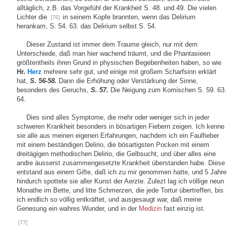
alltäglich, z.B. das Vorgefühl der Krankheit S. 48. und 49. Die vielen
Lichter die
in seinem Kopfe brannten, wenn das Delirium
[76]
herankam, S. 54. 63. das Delirium selbst S. 54.
Dieser Zustand ist immer dem Traume gleich, nur mit dem
Unterschiede, daß man hier wachend träumt, und die Phantasieen
größtentheils ihren Grund in physischen Begebenheiten haben, so wie
Hr.
Herz
mehrere sehr gut, und einige mit großem Scharfsinn erklärt
hat,
S. 56-58.
Dann die Erhöhung oder Verstärkung der Sinne,
besonders des Geruchs,
S. 57.
Die Neigung zum Komischen S. 59. 63.
64.
Dies sind alles Symptome, die mehr oder weniger sich in jeder
schweren Krankheit besonders in bösartigen Fiebern zeigen. Ich kenne
sie alle aus meinen eigenen Erfahrungen, nachdem ich ein Faulfieber
mit einem beständigen Delirio, die bösartigsten Pocken mit einem
dreitägigen methodischen Delirio, die Gelbsucht, und über alles eine
andre äusserst zusammengesetzte Krankheit überstanden habe. Diese
entstand aus einem Gifte, daß ich zu mir genommen hatte, und 5 Jahre
hindurch spottete sie aller Kunst der Aerzte. Zulezt lag ich völlige neun
Monathe im Bette, und litte Schmerzen, die jede Tortur übertreffen, bis
ich endlich so völlig entkräftet, und ausgesaugt war, daß meine
Genesung ein wahres Wunder, und in der
Medizin
fast einzig ist.
[77]