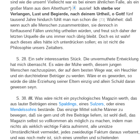
sind wie die unsern! Vielleicht war es bei einem ähnlichen Falle, als ein
großer Mann aus dem Alterthum*)
ausrief:
Ich sterbe vor
4
Verlangen, Lust und Begierde, nach deinem Urtheil, o Gott!
fünf
tausend Jahre hindurch fühlt man nun schon die
Wahrheit: daß
[73]
wenn auch alle Menschen zusammenträten, sie dennoch in
fünftausend Fällen unrichtig urtheilen würden, und freut sich daher der
letzten Urquelle die uns immer noch übrig bleibt. Doch es ist wahr!
auch dieses alles hätte ich unterdrücken sollen; es ist nicht die
Philosophie unsers Zeitalters.
S. 28. Ein sehr interessantes Stück. Die unvermuthete Entwicklung
hat mich überrascht. Es wäre der Mühe werth, diesem jungen
Menschen nachzuspüren, der auf dem besten Wege war, ein Heuchler
und ein durchtriebner Betrüger zu werden. Wäre er es geworden, so
würde die üble Erziehung seiner Eltern einzig und allein Schuld daran
gewesen seyn.
S. 38.
III.
Was wäre nicht ein psychologisches Magazin werth, das
aus lauter Beiträgen eines
Spaldings,
eines
Sulzers,
oder eines
Mendelssohns
bestände. Das einzige Mittel solche Männer zu
bewegen, daß sie gern und oft ihre Beiträge liefern, ist wohl dieß, das
Magazin selbst so vollkommen als möglich zu machen, indem man
nichts als wirklich wichtige Fakta aufnimmt, alle unnütze
Umständlichkeit vermeidet, jedes zweideutige Faktum daraus verbannt,
und was noch mehr ist, sich eines unreifen und schielenden