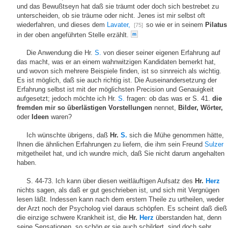
und das Bewußtseyn hat daß sie träumt oder doch sich bestrebet zu
unterscheiden, ob sie träume oder nicht. Jenes ist mir selbst oft
wiederfahren, und dieses dem
Lavater,
so wie er in seinem
Pilatus
[75]
in der oben angeführten Stelle erzählt.
m
Die Anwendung die Hr.
S.
von dieser seiner eigenen Erfahrung auf
das macht, was er an einem wahnwitzigen Kandidaten bemerkt hat,
und wovon sich mehrere Beispiele finden, ist so sinnreich als wichtig.
Es ist möglich, daß sie auch richtig ist. Die Auseinandersetzung der
Erfahrung selbst ist mit der möglichsten Precision und Genauigkeit
aufgesetzt; jedoch möchte ich Hr.
S.
fragen: ob das was er S. 41.
die
fremden mir so überlästigen Vorstellungen
nennet,
Bilder, Wörter,
oder
Ideen
waren?
Ich wünschte übrigens, daß
Hr.
S.
sich die Mühe genommen hätte,
Ihnen die ähnlichen Erfahrungen zu liefern, die ihm sein Freund
Sulzer
mitgetheilet hat, und ich wundre mich, daß Sie nicht darum angehalten
haben.
S. 44-73. Ich kann über diesen weitläuftigen Aufsatz des
Hr.
Herz
nichts sagen, als daß er gut geschrieben ist, und sich mit Vergnügen
lesen läßt. Indessen kann nach dem erstern Theile zu urtheilen, weder
der Arzt noch der Psycholog viel daraus schöpfen. Es scheint daß dieß
die einzige schwere Krankheit ist, die
Hr.
Herz
überstanden hat, denn
seine Sensationen, so schön er sie auch schildert, sind doch sehr