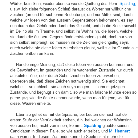
Wörter, kein Sinn, wieder eben so wie die Quittung des Herrn
Spalding,
u.s.w. Ich ziehe folgenden Schluß daraus: da Wörter nur willkürliche
Zeichen (an und für sich ohne Bedeutung), und nur Mittel sind, durch
welche wir Ideen von den äussern Gegenständen bekommen, es sey
nun durch das Gehör oder durch das Gesicht; und da die Seele sowohl
im Delirio als im Traume, und selbst im Wahnsinn, die Ideen, welche
sie durch die äussern Gegenstände entstanden glaubt, doch nur von
sich selbst empfängt; so müssen ihr die Zeichen gleichgültig seyn,
durch welche sie diese Ideen zu erhalten glaubt, weil sie im Grunde alle
Zeichen entbehren kann.
Nur die irrige Meinung, daß diese Ideen von aussen kommen, und
die Gewohnheit, im gesunden und im wachenden Zustande nur durch
artikulirte Töne, oder durch Schriftzeichen Ideen zu erwerben,
überreden sie, daß diese Zeichen nothwendig sind. Sie erdichtet
welche — so schlecht sie auch seyn mögen — in ihrem jetzigen
Zustande, und begnügt sich damit, so wie man falsche Münze eben so
gerne
wie die ächte nehmen würde, wenn man für jene, wie für
[82]
diese, Waaren erhielte.
Eben so gehet es mit der Sprache, bei Leuten die noch auf der
ersten Stufe der Verrücktheit stehen, d.h. bei welchen der Wahnsinn
von aussen her, nicht von innen, kommt.
Spalding
glaubte seinen
Candidaten in diesem Falle, so wie auch er selbst, und
M.
Hennert
darin waren. In diesem Zustande kann die Seele nicht mehr die