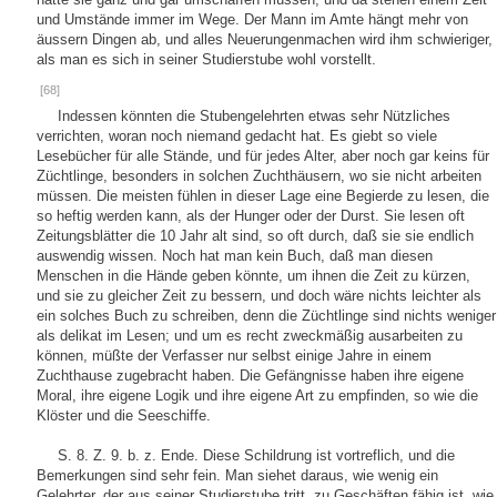
und Umstände immer im Wege. Der Mann im Amte hängt mehr von
äussern Dingen ab, und alles Neuerungenmachen wird ihm schwieriger,
als man es sich in seiner Studierstube wohl vorstellt.
[68]
Indessen könnten die Stubengelehrten etwas sehr Nützliches
verrichten, woran noch niemand gedacht hat. Es giebt so viele
Lesebücher für alle Stände, und für jedes Alter, aber noch gar keins für
Züchtlinge, besonders in solchen Zuchthäusern, wo sie nicht arbeiten
müssen. Die meisten fühlen in dieser Lage eine Begierde zu lesen, die
so heftig werden kann, als der Hunger oder der Durst. Sie lesen oft
Zeitungsblätter die 10 Jahr alt sind, so oft durch, daß sie sie endlich
auswendig wissen. Noch hat man kein Buch, daß man diesen
Menschen in die Hände geben könnte, um ihnen die Zeit zu kürzen,
und sie zu gleicher Zeit zu bessern, und doch wäre nichts leichter als
ein solches Buch zu schreiben, denn die Züchtlinge sind nichts weniger
als delikat im Lesen; und um es recht zweckmäßig ausarbeiten zu
können, müßte der Verfasser nur selbst einige Jahre in einem
Zuchthause zugebracht haben. Die Gefängnisse haben ihre eigene
Moral, ihre eigene Logik und ihre eigene Art zu empfinden, so wie die
Klöster und die Seeschiffe.
S. 8. Z. 9. b. z. Ende. Diese Schildrung ist vortreflich, und die
Bemerkungen sind sehr fein. Man siehet daraus, wie wenig ein
Gelehrter, der aus seiner Studierstube tritt, zu Geschäften fähig ist, wie