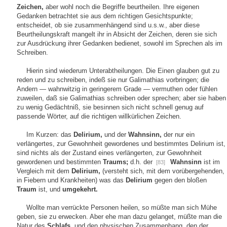
Zeichen,
aber wohl noch die Begriffe beurtheilen. Ihre eigenen
Gedanken betrachtet sie aus dem richtigen Gesichtspunkte;
entscheidet, ob sie zusammenhängend sind u.s.w., aber diese
Beurtheilungskraft mangelt ihr in Absicht der Zeichen, deren sie sich
zur Ausdrückung ihrer Gedanken bedienet, sowohl im Sprechen als im
Schreiben.
Hierin sind wiederum Unterabtheilungen. Die Einen glauben gut zu
reden und zu schreiben, indeß sie nur Galimathias vorbringen; die
Andern — wahnwitzig in geringerem Grade — vermuthen oder fühlen
zuweilen, daß sie Galimathias schreiben oder sprechen; aber sie haben
zu wenig Gedächtniß, sie besinnen sich nicht schnell genug auf
passende Wörter, auf die richtigen willkürlichen Zeichen.
Im Kurzen: das
Delirium,
und der
Wahnsinn,
der nur ein
verlängertes, zur Gewohnheit gewordenes und bestimmtes Delirium ist,
sind nichts als der Zustand eines verlängerten, zur Gewohnheit
gewordenen und bestimmten
Traums;
d.h. der
Wahnsinn
ist im
[83]
Vergleich mit dem
Delirium,
(versteht sich, mit dem vorübergehenden,
in Fiebern und Krankheiten) was das
Delirium
gegen den bloßen
Traum
ist, und
umgekehrt.
Wollte man verrückte Personen heilen, so müßte man sich Mühe
geben, sie zu erwecken. Aber ehe man dazu gelanget, müßte man die
Natur des
Schlafs,
und den physischen Zusammenhang, den der