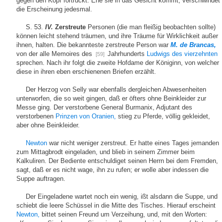
gegen den Kopf fortrückt. Ehe sie in das Gesicht kommt, verschwindet
die Erscheinung jedesmal.
S. 53.
IV.
Zerstreute
Personen (die man fleißig beobachten sollte)
können leicht stehend träumen, und ihre Träume für Wirklichkeit außer
ihnen, halten. Die bekannteste zerstreute Person war
M. de Brancas,
von der alle Memoires des
Jahrhunderts
Ludwigs des vierzehnten
[59]
sprechen. Nach ihr folgt die zweite Hofdame der Königinn, von welcher
diese in ihren eben erschienenen Briefen erzählt.
Der Herzog von Selly war ebenfalls dergleichen Abwesenheiten
unterworfen, die so weit gingen, daß er öfters ohne Beinkleider zur
Messe ging. Der verstorbene General Burmanix, Adjutant des
verstorbenen
Prinzen von Oranien,
stieg zu Pferde, völlig gekleidet,
aber ohne Beinkleider.
Newton
war nicht weniger zerstreut. Er hatte eines Tages jemanden
zum Mittagbrodt eingeladen, und blieb in seinem Zimmer beim
Kalkuliren. Der Bediente entschuldiget seinen Herrn bei dem Fremden,
sagt, daß er es nicht wage, ihn zu rufen; er wolle aber indessen die
Suppe auftragen.
Der Eingeladene wartet noch ein wenig, ißt alsdann die Suppe, und
schiebt die leere Schüssel in die Mitte des Tisches. Hierauf erscheint
Newton,
bittet seinen Freund um Verzeihung, und, mit den Worten: