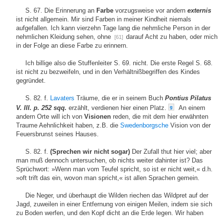
S. 67. Die Erinnerung an
Farbe
vorzugsweise vor andern
externis
ist nicht allgemein. Mir sind Farben in meiner Kindheit niemals
aufgefallen. Ich kann vierzehn Tage lang die nehmliche Person in der
nehmlichen Kleidung sehen, ohne
darauf Acht zu haben, oder mich
[61]
in der Folge an diese Farbe zu erinnern.
Ich billige also die Stuffenleiter S. 69. nicht. Die erste Regel S. 68.
ist nicht zu bezweifeln, und in den Verhältnißbegriffen des Kindes
gegründet.
S. 82. f.
Lavaters
Träume, die er in seinem Buch
Pontius Pilatus
V. III. p. 252 sqq.
erzählt, verdienen hier einen Platz.
An einem
g
andern Orte will ich von
Visionen
reden, die mit dem hier erwähnten
Traume Aehnlichkeit haben, z.B. die
Swedenborgsche
Vision von der
Feuersbrunst seines Hauses.
S. 82. f.
(Sprechen wir nicht sogar)
Der Zufall thut hier viel; aber
man muß dennoch untersuchen, ob nichts weiter dahinter ist? Das
Sprüchwort: »Wenn man vom Teufel spricht, so ist er nicht weit,« d.h.
»oft trift das ein, wovon man spricht,« ist allen Sprachen gemein.
Die Neger, und überhaupt die Wilden riechen das Wildpret auf der
Jagd, zuweilen in einer Entfernung von einigen Meilen, indem sie sich
zu Boden werfen, und den Kopf dicht an die Erde legen. Wir haben