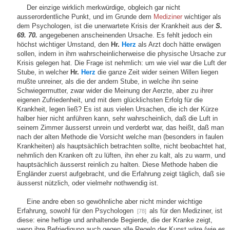
Der einzige wirklich merkwürdige, obgleich gar nicht
ausserordentliche Punkt, und im Grunde dem
Mediziner
wichtiger als
dem Psychologen, ist die unerwartete Krisis der Krankheit aus der
S.
69. 70.
angegebenen anscheinenden Ursache. Es fehlt jedoch ein
höchst wichtiger Umstand, den
Hr.
Herz
als Arzt doch hätte erwägen
sollen, indem in ihm wahrscheinlicherweise die physische Ursache zur
Krisis gelegen hat. Die Frage ist nehmlich: um wie viel war die Luft der
Stube, in welcher
Hr.
Herz
die ganze Zeit wider seinen Willen liegen
mußte unreiner, als die der andern Stube, in welche ihn seine
Schwiegermutter, zwar wider die Meinung der Aerzte, aber zu ihrer
eigenen Zufriedenheit, und mit dem glücklichsten Erfolg für die
Krankheit, legen ließ? Es ist aus vielen Ursachen, die ich der Kürze
halber hier nicht anführen kann, sehr wahrscheinlich, daß die Luft in
seinem Zimmer äusserst unrein und verderbt war, das heißt, daß man
nach der alten Methode die Vorsicht welche man (besonders in faulen
Krankheiten) als hauptsächlich betrachten sollte, nicht beobachtet hat,
nehmlich den Kranken oft zu lüften, ihn eher zu kalt, als zu warm, und
hauptsächlich äusserst reinlich zu halten. Diese Methode haben die
Engländer zuerst aufgebracht, und die Erfahrung zeigt täglich, daß sie
äusserst nützlich, oder vielmehr nothwendig ist.
Eine andre eben so gewöhnliche aber nicht minder wichtige
Erfahrung, sowohl für den Psychologen
als für den Mediziner, ist
[78]
diese: eine heftige und anhaltende Begierde, die der Kranke zeigt,
wenn ihre Befriedigung auch gegen alle Regeln der Kunst wäre (wie es