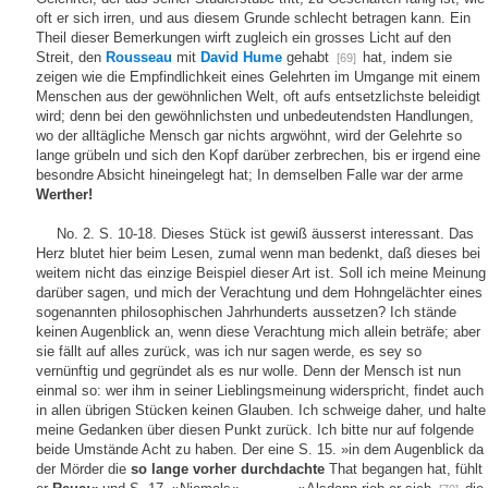
oft er sich irren, und aus diesem Grunde schlecht betragen kann. Ein
Theil dieser Bemerkungen wirft zugleich ein grosses Licht auf den
Streit, den
Rousseau
mit
David Hume
gehabt
hat, indem sie
[69]
zeigen wie die Empfindlichkeit eines Gelehrten im Umgange mit einem
Menschen aus der gewöhnlichen Welt, oft aufs entsetzlichste beleidigt
wird; denn bei den gewöhnlichsten und unbedeutendsten Handlungen,
wo der alltägliche Mensch gar nichts argwöhnt, wird der Gelehrte so
lange grübeln und sich den Kopf darüber zerbrechen, bis er irgend eine
besondre Absicht hineingelegt hat; In demselben Falle war der arme
Werther!
No. 2. S. 10-18. Dieses Stück ist gewiß äusserst interessant. Das
Herz blutet hier beim Lesen, zumal wenn man bedenkt, daß dieses bei
weitem nicht das einzige Beispiel dieser Art ist. Soll ich meine Meinung
darüber sagen, und mich der Verachtung und dem Hohngelächter eines
sogenannten philosophischen Jahrhunderts aussetzen? Ich stände
keinen Augenblick an, wenn diese Verachtung mich allein beträfe; aber
sie fällt auf alles zurück, was ich nur sagen werde, es sey so
vernünftig und gegründet als es nur wolle. Denn der Mensch ist nun
einmal so: wer ihm in seiner Lieblingsmeinung widerspricht, findet auch
in allen übrigen Stücken keinen Glauben. Ich schweige daher, und halte
meine Gedanken über diesen Punkt zurück. Ich bitte nur auf folgende
beide Umstände Acht zu haben. Der eine S. 15. »in dem Augenblick da
der Mörder die
so lange vorher durchdachte
That begangen hat, fühlt