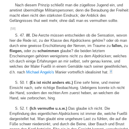
Nach diesem Prinzip schließt man die zügellose Jugend ein, und
arretiret übermüthige Militairspersonen; denn die Beraubung der Freiheit
macht eben nicht den stärksten Eindruck; der Anblick des
Gefängnisses thut weit mehr, ohne daß man es vermuthen sollte.
[58]
S. 47.
III.
Die Aerzte müssen entscheiden ob die Sensation, wovon
hier die Rede ist, zu der Klasse des Alpdrückens gehöre? oder ob man
durch eine gewisse Erschütterung der Nerven, im Traume zu
fallen,
zu
fliegen,
oder zu
schwimmen
glaube? die beiden letztern
Erscheinungen gehören wenigstens nicht zu dem Alpdrücken; welches
ich durch einige Erfahrungen an mir selbst, sehr genau kenne, und
welches der Maler Fueßli in einem Gemälde nach seiner gewöhnlichen,
d.h. nach
Michael Angelo's
Manier vortreflich idealisiret hat.
f
S. 50. f.
(Es ist nicht anders etc.)
Eine sehr feine, und meiner
Einsicht nach, sehr richtige Beobachtung. Uebrigens konnte ich nicht
die Hand, sondern den rechten Arm zuerst heben, an welchem die
Hand, wie zerbrochen, hing.
S. 52. f.
(Ich vermuthe u.s.w.)
Das glaube ich nicht. Die
Empfindung des eigentlichen Alpdrückens ist immer die, welche Fueßli
dargestellet hat. Man glaubt eine ungeheure Last zu fühlen, die auf die
Füße schwer niedersinkt, und durch die Beine, über Bauch und Brust