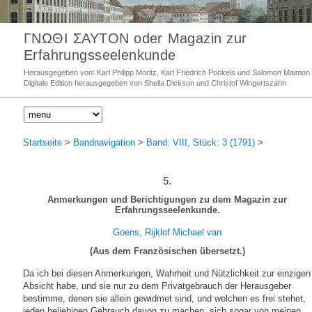
ΓΝΩΘΙ ΣΑΥΤΟΝ oder Magazin zur
Erfahrungsseelenkunde
Herausgegeben von: Karl Philipp Moritz, Karl Friedrich Pockels und Salomon Maimon
Digitale Edition herausgegeben von Sheila Dickson und Christof Wingertszahn
Startseite
>
Bandnavigation
>
Band: VIII, Stück: 3 (1791)
>
5.
Anmerkungen und Berichtigungen zu dem Magazin zur
Erfahrungsseelenkunde.
Goens, Rijklof Michael van
(Aus dem Französischen übersetzt.)
Da ich bei diesen Anmerkungen, Wahrheit und Nützlichkeit zur einzigen
Absicht habe, und sie nur zu dem Privatgebrauch der Herausgeber
bestimme, denen sie allein gewidmet sind, und welchen es frei stehet,
jeden beliebigen Gebrauch davon zu machen, sich sogar von meinen