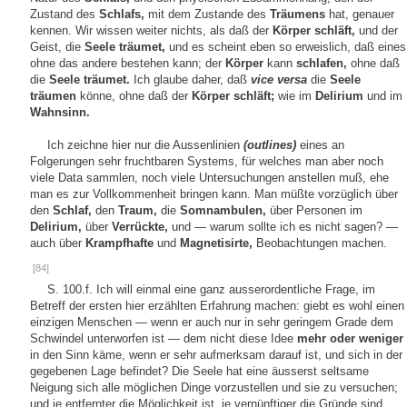
Zustand des
Schlafs,
mit dem Zustande des
Träumens
hat, genauer
kennen. Wir wissen weiter nichts, als daß der
Körper schläft,
und der
Geist, die
Seele träumet,
und es scheint eben so erweislich, daß eines
ohne das andere bestehen kann; der
Körper
kann
schlafen,
ohne daß
die
Seele träumet.
Ich glaube daher, daß
vice versa
die
Seele
träumen
könne, ohne daß der
Körper schläft;
wie im
Delirium
und im
Wahnsinn.
Ich zeichne hier nur die Aussenlinien
(outlines)
eines an
Folgerungen sehr fruchtbaren Systems, für welches man aber noch
viele Data sammlen, noch viele Untersuchungen anstellen muß, ehe
man es zur Vollkommenheit bringen kann. Man müßte vorzüglich über
den
Schlaf,
den
Traum,
die
Somnambulen,
über Personen im
Delirium,
über
Verrückte,
und — warum sollte ich es nicht sagen? —
auch über
Krampfhafte
und
Magnetisirte,
Beobachtungen machen.
[84]
S. 100.f. Ich will einmal eine ganz ausserordentliche Frage, im
Betreff der ersten hier erzählten Erfahrung machen: giebt es wohl einen
einzigen Menschen — wenn er auch nur in sehr geringem Grade dem
Schwindel unterworfen ist — dem nicht diese Idee
mehr oder weniger
in den Sinn käme, wenn er sehr aufmerksam darauf ist, und sich in der
gegebenen Lage befindet? Die Seele hat eine äusserst seltsame
Neigung sich alle möglichen Dinge vorzustellen und sie zu versuchen;
und je entfernter die Möglichkeit ist, je vernünftiger die Gründe sind,