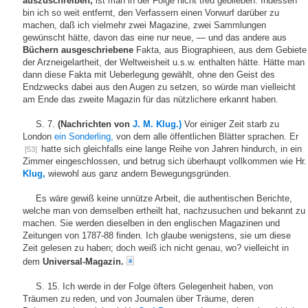
auszuschreiben,
ist man in der Folge nicht treu geblieben. Indessen
bin ich so weit entfernt, den Verfassern einen Vorwurf darüber zu
machen, daß ich vielmehr zwei Magazine, zwei Sammlungen
gewünscht hätte, davon das eine nur neue, — und das andere aus
Büchern ausgeschriebene
Fakta, aus Biographieen, aus dem Gebiete
der Arzneigelartheit, der Weltweisheit u.s.w. enthalten hätte. Hätte man
dann diese Fakta mit Ueberlegung gewählt, ohne den Geist des
Endzwecks dabei aus den Augen zu setzen, so würde man vielleicht
am Ende das zweite Magazin für das nützlichere erkannt haben.
S. 7.
(Nachrichten von
J. M. Klug.)
Vor einiger Zeit starb zu
London
ein Sonderling,
von dem alle öffentlichen Blätter sprachen. Er
hatte sich gleichfalls eine lange Reihe von Jahren hindurch, in ein
[53]
Zimmer eingeschlossen, und betrug sich überhaupt vollkommen wie Hr.
Klug,
wiewohl aus ganz andern Bewegungsgründen.
Es wäre gewiß keine unnütze Arbeit, die authentischen Berichte,
welche man von demselben ertheilt hat, nachzusuchen und bekannt zu
machen. Sie werden dieselben in den englischen Magazinen und
Zeitungen von 1787-88 finden. Ich glaube wenigstens, sie um diese
Zeit gelesen zu haben; doch weiß ich nicht genau, wo? vielleicht in
dem
Universal-Magazin.
a
S. 15. Ich werde in der Folge öfters Gelegenheit haben, von
Träumen zu reden, und von Journalen über Träume, deren