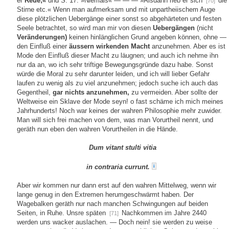
er
Reue;«
und S. 17. »Niemals« — — — »Alsdann rieb er sich
die
[70]
Stirne etc.« Wenn man aufmerksam und mit unpartheiischem Auge
diese plötzlichen Uebergänge einer sonst so abgehärteten und festen
Seele betrachtet, so wird man mir von diesen
Uebergängen
(nicht
Veränderungen)
keinen hinlänglichen Grund angeben können, ohne —
den Einfluß einer
äussern wirkenden Macht
anzunehmen. Aber es ist
Mode den Einfluß dieser Macht zu läugnen; und auch ich nehme ihn
nur da an, wo ich sehr triftige Bewegungsgründe dazu habe. Sonst
würde die Moral zu sehr darunter leiden, und ich will lieber Gefahr
laufen zu wenig als zu viel anzunehmen; jedoch suche ich auch das
Gegentheil,
gar nichts anzunehmen,
zu vermeiden. Aber sollte der
Weltweise ein Sklave der Mode seyn! o fast schäme ich mich meines
Jahrhunderts! Noch war keines der wahren Philosophie mehr zuwider.
Man will sich frei machen von dem, was man Vorurtheil nennt, und
geräth nun eben den wahren Vorurtheilen in die Hände.
Dum vitant stulti vitia
in contraria currunt.
i
Aber wir kommen nur dann erst auf den wahren Mittelweg, wenn wir
lange genug in den Extremen herumgeschwärmt haben. Der
Wagebalken geräth nur nach manchen Schwingungen auf beiden
Seiten, in Ruhe. Unsre späten
Nachkommen im Jahre 2440
[71]
werden uns wacker auslachen. — Doch nein! sie werden zu weise