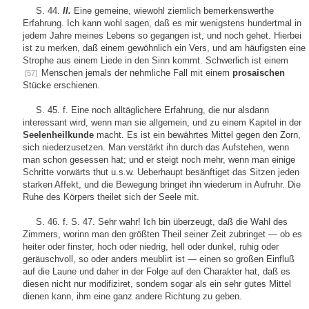
S. 44.
II.
Eine gemeine, wiewohl ziemlich bemerkenswerthe
Erfahrung. Ich kann wohl sagen, daß es mir wenigstens hundertmal in
jedem Jahre meines Lebens so gegangen ist, und noch gehet. Hierbei
ist zu merken, daß einem gewöhnlich ein Vers, und am häufigsten eine
Strophe aus einem Liede in den Sinn kommt. Schwerlich ist einem
Menschen jemals der nehmliche Fall mit einem
prosaischen
[57]
Stücke erschienen.
S. 45. f. Eine noch alltäglichere Erfahrung, die nur alsdann
interessant wird, wenn man sie allgemein, und zu einem Kapitel in der
Seelenheilkunde
macht. Es ist ein bewährtes Mittel gegen den Zorn,
sich niederzusetzen. Man verstärkt ihn durch das Aufstehen, wenn
man schon gesessen hat; und er steigt noch mehr, wenn man einige
Schritte vorwärts thut u.s.w. Ueberhaupt besänftiget das Sitzen jeden
starken Affekt, und die Bewegung bringet ihn wiederum in Aufruhr. Die
Ruhe des Körpers theilet sich der Seele mit.
S. 46. f. S. 47. Sehr wahr! Ich bin überzeugt, daß die Wahl des
Zimmers, worinn man den größten Theil seiner Zeit zubringet — ob es
heiter oder finster, hoch oder niedrig, hell oder dunkel, ruhig oder
geräuschvoll, so oder anders meublirt ist — einen so großen Einfluß
auf die Laune und daher in der Folge auf den Charakter hat, daß es
diesen nicht nur modifiziret, sondern sogar als ein sehr gutes Mittel
dienen kann, ihm eine ganz andere Richtung zu geben.