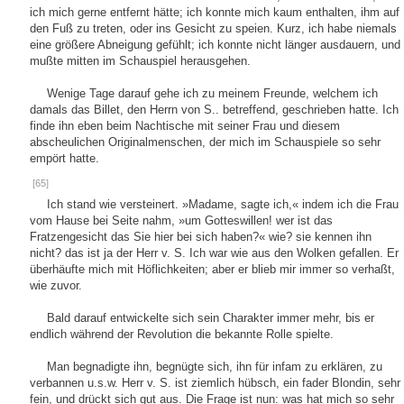
ich mich gerne entfernt hätte; ich konnte mich kaum enthalten, ihm auf
den Fuß zu treten, oder ins Gesicht zu speien. Kurz, ich habe niemals
eine größere Abneigung gefühlt; ich konnte nicht länger ausdauern, und
mußte mitten im Schauspiel herausgehen.
Wenige Tage darauf gehe ich zu meinem Freunde, welchem ich
damals das Billet, den Herrn von S.. betreffend, geschrieben hatte. Ich
finde ihn eben beim Nachtische mit seiner Frau und diesem
abscheulichen Originalmenschen, der mich im Schauspiele so sehr
empört hatte.
[65]
Ich stand wie versteinert. »Madame, sagte ich,« indem ich die Frau
vom Hause bei Seite nahm, »um Gotteswillen! wer ist das
Fratzengesicht das Sie hier bei sich haben?« wie? sie kennen ihn
nicht? das ist ja der Herr v. S. Ich war wie aus den Wolken gefallen. Er
überhäufte mich mit Höflichkeiten; aber er blieb mir immer so verhaßt,
wie zuvor.
Bald darauf entwickelte sich sein Charakter immer mehr, bis er
endlich während der Revolution die bekannte Rolle spielte.
Man begnadigte ihn, begnügte sich, ihn für infam zu erklären, zu
verbannen u.s.w. Herr v. S. ist ziemlich hübsch, ein fader Blondin, sehr
fein, und drückt sich gut aus. Die Frage ist nun: was hat mich so sehr