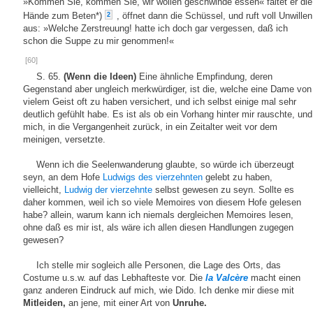
»Kommen Sie, kommen Sie, wir wollen geschwinde essen« faltet er die
Hände zum Beten*)
, öffnet dann die Schüssel, und ruft voll Unwillen
2
aus: »Welche Zerstreuung! hatte ich doch gar vergessen, daß ich
schon die Suppe zu mir genommen!«
[60]
S. 65.
(Wenn die Ideen)
Eine ähnliche Empfindung, deren
Gegenstand aber ungleich merkwürdiger, ist die, welche eine Dame von
vielem Geist oft zu haben versichert, und ich selbst einige mal sehr
deutlich gefühlt habe. Es ist als ob ein Vorhang hinter mir rauschte, und
mich, in die Vergangenheit zurück, in ein Zeitalter weit vor dem
meinigen, versetzte.
Wenn ich die Seelenwanderung glaubte, so würde ich überzeugt
seyn, an dem Hofe
Ludwigs des vierzehnten
gelebt zu haben,
vielleicht,
Ludwig der vierzehnte
selbst gewesen zu seyn. Sollte es
daher kommen, weil ich so viele Memoires von diesem Hofe gelesen
habe? allein, warum kann ich niemals dergleichen Memoires lesen,
ohne daß es mir ist, als wäre ich allen diesen Handlungen zugegen
gewesen?
Ich stelle mir sogleich alle Personen, die Lage des Orts, das
Costume u.s.w. auf das Lebhafteste vor. Die
la Valcère
macht einen
ganz anderen Eindruck auf mich, wie Dido. Ich denke mir diese mit
Mitleiden,
an jene, mit einer Art von
Unruhe.