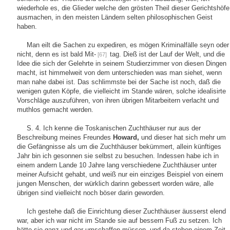
wiederhole es, die Glieder welche den grösten Theil dieser Gerichtshöfe
ausmachen, in den meisten Ländern selten philosophischen Geist
haben.
Man eilt die Sachen zu expediren, es mögen Kriminalfälle seyn oder
nicht, denn es ist bald Mit-
tag. Dieß ist der Lauf der Welt, und die
[67]
Idee die sich der Gelehrte in seinem Studierzimmer von diesen Dingen
macht, ist himmelweit von dem unterschieden was man siehet, wenn
man nahe dabei ist. Das schlimmste bei der Sache ist noch, daß die
wenigen guten Köpfe, die vielleicht im Stande wären, solche idealisirte
Vorschläge auszuführen, von ihren übrigen Mitarbeitern verlacht und
muthlos gemacht werden.
S. 4. Ich kenne die Toskanischen Zuchthäuser nur aus der
Beschreibung meines Freundes
Howard,
und dieser hat sich mehr um
die Gefängnisse als um die Zuchthäuser bekümmert, allein künftiges
Jahr bin ich gesonnen sie selbst zu besuchen. Indessen habe ich in
einem andern Lande 10 Jahre lang verschiedene Zuchthäuser unter
meiner Aufsicht gehabt, und weiß nur ein einziges Beispiel von einem
jungen Menschen, der würklich darinn gebessert worden wäre, alle
übrigen sind vielleicht noch böser darin geworden.
Ich gestehe daß die Einrichtung dieser Zuchthäuser äusserst elend
war, aber ich war nicht im Stande sie auf bessern Fuß zu setzen. Ich
hätte sie ganz und gar umschaffen müssen, und da stehen einem Zeit