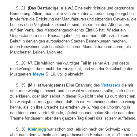
S. 21.
(Das Beständige, u.s.w.)
Eine sehr richtige und gegründete
Bemerkung. Allein, man sollte von ihr zu der Untersuchung übergehen,
in wie fern die Errichtung der Manufakturen und sitzenden Gewerke, die
bei uns ohne Vergleich zahlreicher sind, als sie bei den Alten waren,
auf den Verfall des Menschengeschlechts Einfluß hat. Wieder ein
Gegenstand zu einer Preisaufgabe!
und man müßte zu diesem
[55]
Behuf in denjenigen europäischen Städten Bemerkungen machen,
deren Einwohner sich hauptsächlich von Manufakturen ernähren; als:
Manchester, Leiden, Lyon etc.
S. 26.
VI.
Ein wirklich merkwürdiger Fall in seiner Art, und desto
merkwürdiger, da er nicht der Einzige ist; und von der Geschichte des
Musquetiers
Meyer
S. 16. völlig abweicht.
S. 35.
(Mir ist wenigstens)
Eine Erfahrung des
Verfassers
die mir
sehr merkwürdig scheinet, und ihn wohl veranlassen sollte, sich näher
zu erklären, oder sich selbst in dieser Rüksicht tiefer zu durchforschen.
Ich wenigstens muß gestehen, daß ich die Erscheinung eben so wenig
kenne, als ich ihre Ursache zu errathen weiß. Mag die Unordnung in
den Ideen, eine viertel Stunde, höchstens eine halbe Stunde nach dem
Traume fortdauern; aber
den ganzen Tag über!
das ist sehr auffallend.
S. 38.
Kleinjogg
war schon todt, als ich nach der Schweiz kam;
aber nach dem Urtheile aller unpartheiischen Beobachter, muß man den