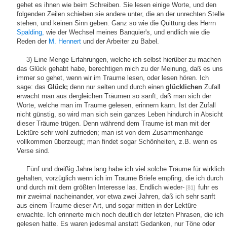
gehet es ihnen wie beim Schreiben. Sie lesen einige Worte, und den
folgenden Zeilen schieben sie andere unter, die an der unrechten Stelle
stehen, und keinen Sinn geben. Ganz so wie die Quittung des Herrn
Spalding,
wie der Wechsel meines Banquier's, und endlich wie die
Reden der
M. Hennert
und der Arbeiter zu Babel.
3) Eine Menge Erfahrungen, welche ich selbst hierüber zu machen
das Glück gehabt habe, berechtigen mich zu der Meinung, daß es uns
immer so gehet, wenn wir im Traume lesen, oder lesen hören. Ich
sage: das
Glück;
denn nur selten und durch einen
glücklichen
Zufall
erwacht man aus dergleichen Träumen so sanft, daß man sich der
Worte, welche man im Traume gelesen, erinnern kann. Ist der Zufall
nicht günstig, so wird man sich sein ganzes Leben hindurch in Absicht
dieser Träume trügen. Denn während dem Traume ist man mit der
Lektüre sehr wohl zufrieden; man ist von dem Zusammenhange
vollkommen überzeugt; man findet sogar Schönheiten, z.B. wenn es
Verse sind.
Fünf und dreißig Jahre lang habe ich viel solche Träume für wirklich
gehalten, vorzüglich wenn ich im Traume Briefe empfing, die ich durch
und durch mit dem größten Interesse las. Endlich wieder-
fuhr es
[81]
mir zweimal nacheinander, vor etwa zwei Jahren, daß ich sehr sanft
aus einem Traume dieser Art, und sogar mitten in der Lektüre
erwachte. Ich erinnerte mich noch deutlich der letzten Phrasen, die ich
gelesen hatte. Es waren jedesmal anstatt Gedanken, nur Töne oder