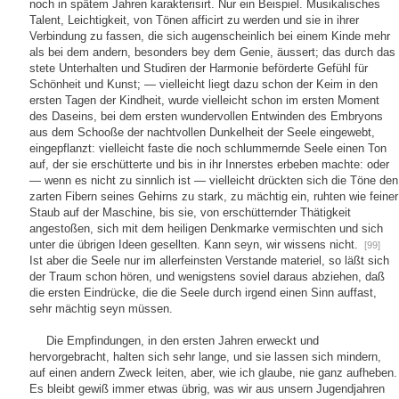
noch in spätem Jahren karakterisirt. Nur ein Beispiel. Musikalisches
Talent, Leichtigkeit, von Tönen afficirt zu werden und sie in ihrer
Verbindung zu fassen, die sich augenscheinlich bei einem Kinde mehr
als bei dem andern, besonders bey dem Genie, äussert; das durch das
stete Unterhalten und Studiren der Harmonie beförderte Gefühl für
Schönheit und Kunst; — vielleicht liegt dazu schon der Keim in den
ersten Tagen der Kindheit, wurde vielleicht schon im ersten Moment
des Daseins, bei dem ersten wundervollen Entwinden des Embryons
aus dem Schooße der nachtvollen Dunkelheit der Seele eingewebt,
eingepflanzt: vielleicht faste die noch schlummernde Seele einen Ton
auf, der sie erschütterte und bis in ihr Innerstes erbeben machte: oder
— wenn es nicht zu sinnlich ist — vielleicht drückten sich die Töne den
zarten Fibern seines Gehirns zu stark, zu mächtig ein, ruhten wie feiner
Staub auf der Maschine, bis sie, von erschütternder Thätigkeit
angestoßen, sich mit dem heiligen Denkmarke vermischten und sich
unter die übrigen Ideen gesellten. Kann seyn, wir wissens nicht.
[99]
Ist aber die Seele nur im allerfeinsten Verstande materiel, so läßt sich
der Traum schon hören, und wenigstens soviel daraus abziehen, daß
die ersten Eindrücke, die die Seele durch irgend einen Sinn auffast,
sehr mächtig seyn müssen.
Die Empfindungen, in den ersten Jahren erweckt und
hervorgebracht, halten sich sehr lange, und sie lassen sich mindern,
auf einen andern Zweck leiten, aber, wie ich glaube, nie ganz aufheben.
Es bleibt gewiß immer etwas übrig, was wir aus unsern Jugendjahren