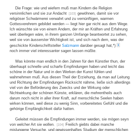
Die Frage: wie und wiefern muß man Kindern die Religion
versinnlichen und sie zur Andacht
gewöhnen, damit sie vor
[103]
religiöser Schwärmerei verwahrt und zu vernünftigen, warmen
Gottesverehrern gebildet werden — liegt hier gar nicht aus dem Wege.
Ich wünschte sie von einem Andern, der mir an Kräften und Erfahrung
weit überlegen wäre, in ihrem ganzen Umfange beantwortet zu sehen,
weil sie von äusserster Wichtigkeit ist, und sich nach dem, was der
geschickte Kinderschriftsteller
Salzmann
darüber gesagt hat,*)
1
noch immer viel interessanter sagen lassen müßte.
Was könnte man endlich in den Jahren für den Künstler thun, der
überhaupt schnelle und scharfe Empfindungen haben und leicht das
schöne in der Natur und in den Werken der Kunst fühlen und
wahrnehmen muß. Aus diesen Theil der Erziehung, da man auf Leitung
und Richtung der Empfindungen Rücksicht nähme, ließe sich allerdings
viel von der Beförderung des Zwecks und der Wirkung oder
Nichtwirkung der schönen Künste, erklären, die mehrentheils auch
darum noch nicht in aller ihrer Kraft, auf menschliche Seelen haben
wirken können, weil diese zu wenig Sinn, vorbereitetes Gefühl und die
gehörige Empfänglichkeit dafür hatten.
Geleitet müssen die Empfindungen immer werden, sie mögen seyn
von welcher Art sie wollen.
Freilich giebts dabei manche
[104]
mislungene Versuche, und gewissenhaftes Studium der menschlichen