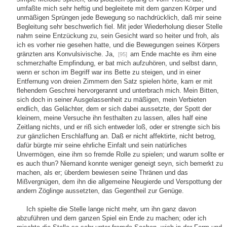
umfaßte mich sehr heftig und begleitete mit dem ganzen Körper und
unmäßigen Sprüngen jede Bewegung so nachdrücklich, daß mir seine
Begleitung sehr beschwerlich fiel. Mit jeder Wiederholung dieser Stelle
nahm seine Entzückung zu, sein Gesicht ward so heiter und froh, als
ich es vorher nie gesehen hatte, und die Bewegungen seines Körpers
gränzten ans Konvulsivische. Ja,
am Ende machte es ihm eine
[95]
schmerzhafte Empfindung, er bat mich aufzuhören, und selbst dann,
wenn er schon im Begriff war ins Bette zu steigen, und in einer
Entfernung von dreien Zimmern den Satz spielen hörte, kam er mit
flehendem Geschrei hervorgerannt und unterbrach mich. Mein Bitten,
sich doch in seiner Ausgelassenheit zu mäßigen, mein Verbieten
endlich, das Gelächter, dem er sich dabei aussetzte, der Spott der
kleinern, meine Versuche ihn festhalten zu lassen, alles half eine
Zeitlang nichts, und er riß sich entweder loß, oder er strengte sich bis
zur gänzlichen Erschlaffung an. Daß er nicht affektirte, nicht betrog,
dafür bürgte mir seine ehrliche Einfalt und sein natürliches
Unvermögen, eine ihm so fremde Rolle zu spielen; und warum sollte er
es auch thun? Niemand konnte weniger geneigt seyn, sich bemerkt zu
machen, als er; überdem bewiesen seine Thränen und das
Mißvergnügen, dem ihn die allgemeine Neugierde und Verspottung der
andern Zöglinge aussetzten, das Gegentheil zur Genüge.
Ich spielte die Stelle lange nicht mehr, um ihn ganz davon
abzuführen und dem ganzen Spiel ein Ende zu machen; oder ich