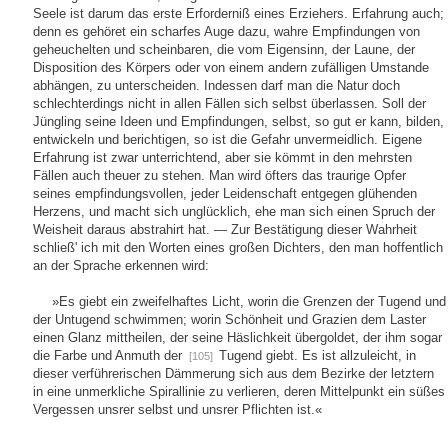
Seele ist darum das erste Erforderniß eines Erziehers. Erfahrung auch;
denn es gehöret ein scharfes Auge dazu, wahre Empfindungen von
geheuchelten und scheinbaren, die vom Eigensinn, der Laune, der
Disposition des Körpers oder von einem andern zufälligen Umstande
abhängen, zu unterscheiden. Indessen darf man die Natur doch
schlechterdings nicht in allen Fällen sich selbst überlassen. Soll der
Jüngling seine Ideen und Empfindungen, selbst, so gut er kann, bilden,
entwickeln und berichtigen, so ist die Gefahr unvermeidlich. Eigene
Erfahrung ist zwar unterrichtend, aber sie kömmt in den mehrsten
Fällen auch theuer zu stehen. Man wird öfters das traurige Opfer
seines empfindungsvollen, jeder Leidenschaft entgegen glühenden
Herzens, und macht sich unglücklich, ehe man sich einen Spruch der
Weisheit daraus abstrahirt hat. — Zur Bestätigung dieser Wahrheit
schließ' ich mit den Worten eines großen Dichters, den man hoffentlich
an der Sprache erkennen wird:
»Es giebt ein zweifelhaftes Licht, worin die Grenzen der Tugend und
der Untugend schwimmen; worin Schönheit und Grazien dem Laster
einen Glanz mittheilen, der seine Häslichkeit übergoldet, der ihm sogar
die Farbe und Anmuth der
Tugend giebt. Es ist allzuleicht, in
[105]
dieser verführerischen Dämmerung sich aus dem Bezirke der letztern
in eine unmerkliche Spirallinie zu verlieren, deren Mittelpunkt ein süßes
Vergessen unsrer selbst und unsrer Pflichten ist.«