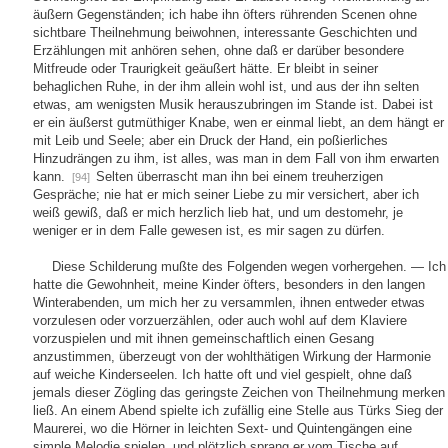
äußern Gegenständen; ich habe ihn öfters rührenden Scenen ohne
sichtbare Theilnehmung beiwohnen, interessante Geschichten und
Erzählungen mit anhören sehen, ohne daß er darüber besondere
Mitfreude oder Traurigkeit geäußert hätte. Er bleibt in seiner
behaglichen Ruhe, in der ihm allein wohl ist, und aus der ihn selten
etwas, am wenigsten Musik herauszubringen im Stande ist. Dabei ist
er ein äußerst gutmüthiger Knabe, wen er einmal liebt, an dem hängt er
mit Leib und Seele; aber ein Druck der Hand, ein poßierliches
Hinzudrängen zu ihm, ist alles, was man in dem Fall von ihm erwarten
kann.
Selten überrascht man ihn bei einem treuherzigen
[94]
Gespräche; nie hat er mich seiner Liebe zu mir versichert, aber ich
weiß gewiß, daß er mich herzlich lieb hat, und um destomehr, je
weniger er in dem Falle gewesen ist, es mir sagen zu dürfen.
Diese Schilderung mußte des Folgenden wegen vorhergehen. — Ich
hatte die Gewohnheit, meine Kinder öfters, besonders in den langen
Winterabenden, um mich her zu versammlen, ihnen entweder etwas
vorzulesen oder vorzuerzählen, oder auch wohl auf dem Klaviere
vorzuspielen und mit ihnen gemeinschaftlich einen Gesang
anzustimmen, überzeugt von der wohlthätigen Wirkung der Harmonie
auf weiche Kinderseelen. Ich hatte oft und viel gespielt, ohne daß
jemals dieser Zögling das geringste Zeichen von Theilnehmung merken
ließ. An einem Abend spielte ich zufällig eine Stelle aus Türks Sieg der
Maurerei, wo die Hörner in leichten Sext- und Quintengängen eine
simple Melodie spielen, und plötzlich sprang er vom Tische auf,