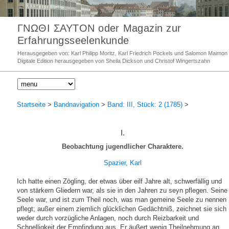
ΓΝΩΘΙ ΣΑΥΤΟΝ oder Magazin zur
Erfahrungsseelenkunde
Herausgegeben von: Karl Philipp Moritz, Karl Friedrich Pockels und Salomon Maimon
Digitale Edition herausgegeben von Sheila Dickson und Christof Wingertszahn
Startseite
>
Bandnavigation
>
Band: III, Stück: 2 (1785)
>
I.
Beobachtung jugendlicher Charaktere.
Spazier, Karl
Ich hatte einen Zögling, der etwas über eilf Jahre alt, schwerfällig und
von stärkern Gliedern war, als sie in den Jahren zu seyn pflegen. Seine
Seele war, und ist zum Theil noch, was man gemeine Seele zu nennen
pflegt; außer einem ziemlich glücklichen Gedächtniß, zeichnet sie sich
weder durch vorzügliche Anlagen, noch durch Reizbarkeit und
Schnelligkeit der Empfindung aus. Er äußert wenig Theilnehmung an