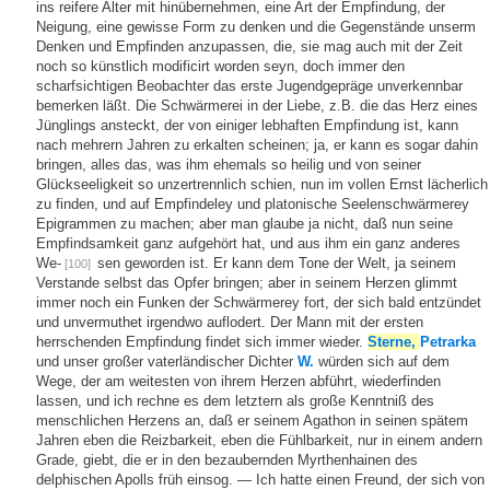
ins reifere Alter mit hinübernehmen, eine Art der Empfindung, der
Neigung, eine gewisse Form zu denken und die Gegenstände unserm
Denken und Empfinden anzupassen, die, sie mag auch mit der Zeit
noch so künstlich modificirt worden seyn, doch immer den
scharfsichtigen Beobachter das erste Jugendgepräge unverkennbar
bemerken läßt. Die Schwärmerei in der Liebe, z.B. die das Herz eines
Jünglings ansteckt, der von einiger lebhaften Empfindung ist, kann
nach mehrern Jahren zu erkalten scheinen; ja, er kann es sogar dahin
bringen, alles das, was ihm ehemals so heilig und von seiner
Glückseeligkeit so unzertrennlich schien, nun im vollen Ernst lächerlich
zu finden, und auf Empfindeley und platonische Seelenschwärmerey
Epigrammen zu machen; aber man glaube ja nicht, daß nun seine
Empfindsamkeit ganz aufgehört hat, und aus ihm ein ganz anderes
We-
sen geworden ist. Er kann dem Tone der Welt, ja seinem
[100]
Verstande selbst das Opfer bringen; aber in seinem Herzen glimmt
immer noch ein Funken der Schwärmerey fort, der sich bald entzündet
und unvermuthet irgendwo auflodert. Der Mann mit der ersten
herrschenden Empfindung findet sich immer wieder.
Sterne,
Petrarka
und unser großer vaterländischer Dichter
W.
würden sich auf dem
Wege, der am weitesten von ihrem Herzen abführt, wiederfinden
lassen, und ich rechne es dem letztern als große Kenntniß des
menschlichen Herzens an, daß er seinem Agathon in seinen spätem
Jahren eben die Reizbarkeit, eben die Fühlbarkeit, nur in einem andern
Grade, giebt, die er in den bezaubernden Myrthenhainen des
delphischen Apolls früh einsog. — Ich hatte einen Freund, der sich von