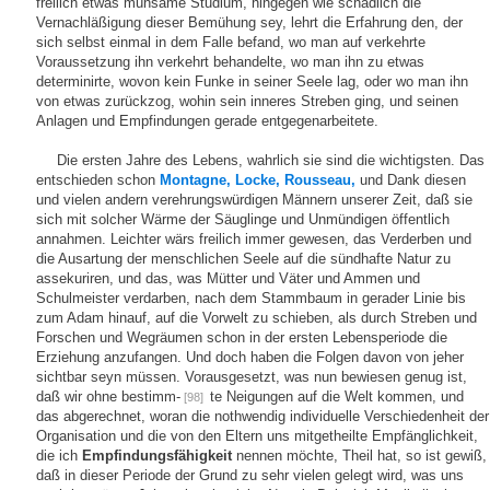
freilich etwas mühsame Studium, hingegen wie schädlich die
Vernachläßigung dieser Bemühung sey, lehrt die Erfahrung den, der
sich selbst einmal in dem Falle befand, wo man auf verkehrte
Voraussetzung ihn verkehrt behandelte, wo man ihn zu etwas
determinirte, wovon kein Funke in seiner Seele lag, oder wo man ihn
von etwas zurückzog, wohin sein inneres Streben ging, und seinen
Anlagen und Empfindungen gerade entgegenarbeitete.
Die ersten Jahre des Lebens, wahrlich sie sind die wichtigsten. Das
entschieden schon
Montagne,
Locke,
Rousseau,
und Dank diesen
und vielen andern verehrungswürdigen Männern unserer Zeit, daß sie
sich mit solcher Wärme der Säuglinge und Unmündigen öffentlich
annahmen. Leichter wärs freilich immer gewesen, das Verderben und
die Ausartung der menschlichen Seele auf die sündhafte Natur zu
assekuriren, und das, was Mütter und Väter und Ammen und
Schulmeister verdarben, nach dem Stammbaum in gerader Linie bis
zum Adam hinauf, auf die Vorwelt zu schieben, als durch Streben und
Forschen und Wegräumen schon in der ersten Lebensperiode die
Erziehung anzufangen. Und doch haben die Folgen davon von jeher
sichtbar seyn müssen. Vorausgesetzt, was nun bewiesen genug ist,
daß wir ohne bestimm-
te Neigungen auf die Welt kommen, und
[98]
das abgerechnet, woran die nothwendig individuelle Verschiedenheit der
Organisation und die von den Eltern uns mitgetheilte Empfänglichkeit,
die ich
Empfindungsfähigkeit
nennen möchte, Theil hat, so ist gewiß,
daß in dieser Periode der Grund zu sehr vielen gelegt wird, was uns