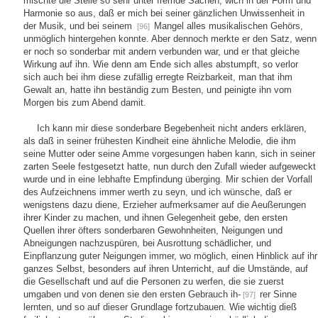
mischte die Stelle so sehr unter fremde Sachen, wich in der Form und
Harmonie so aus, daß er mich bei seiner gänzlichen Unwissenheit in
der Musik, und bei seinem
Mangel alles musikalischen Gehörs,
[96]
unmöglich hintergehen konnte. Aber dennoch merkte er den Satz, wenn
er noch so sonderbar mit andern verbunden war, und er that gleiche
Wirkung auf ihn. Wie denn am Ende sich alles abstumpft, so verlor
sich auch bei ihm diese zufällig erregte Reizbarkeit, man that ihm
Gewalt an, hatte ihn beständig zum Besten, und peinigte ihn vom
Morgen bis zum Abend damit.
Ich kann mir diese sonderbare Begebenheit nicht anders erklären,
als daß in seiner frühesten Kindheit eine ähnliche Melodie, die ihm
seine Mutter oder seine Amme vorgesungen haben kann, sich in seiner
zarten Seele festgesetzt hatte, nun durch den Zufall wieder aufgeweckt
wurde und in eine lebhafte Empfindung überging. Mir schien der Vorfall
des Aufzeichnens immer werth zu seyn, und ich wünsche, daß er
wenigstens dazu diene, Erzieher aufmerksamer auf die Aeußerungen
ihrer Kinder zu machen, und ihnen Gelegenheit gebe, den ersten
Quellen ihrer öfters sonderbaren Gewohnheiten, Neigungen und
Abneigungen nachzuspüren, bei Ausrottung schädlicher, und
Einpflanzung guter Neigungen immer, wo möglich, einen Hinblick auf ihr
ganzes Selbst, besonders auf ihren Unterricht, auf die Umstände, auf
die Gesellschaft und auf die Personen zu werfen, die sie zuerst
umgaben und von denen sie den ersten Gebrauch ih-
rer Sinne
[97]
lernten, und so auf dieser Grundlage fortzubauen. Wie wichtig dieß