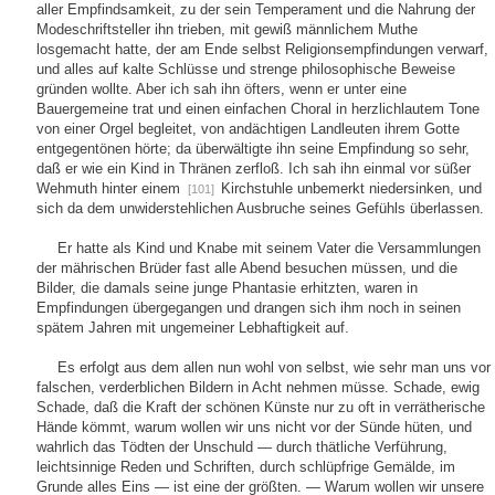
aller Empfindsamkeit, zu der sein Temperament und die Nahrung der
Modeschriftsteller ihn trieben, mit gewiß männlichem Muthe
losgemacht hatte, der am Ende selbst Religionsempfindungen verwarf,
und alles auf kalte Schlüsse und strenge philosophische Beweise
gründen wollte. Aber ich sah ihn öfters, wenn er unter eine
Bauergemeine trat und einen einfachen Choral in herzlichlautem Tone
von einer Orgel begleitet, von andächtigen Landleuten ihrem Gotte
entgegentönen hörte; da überwältigte ihn seine Empfindung so sehr,
daß er wie ein Kind in Thränen zerfloß. Ich sah ihn einmal vor süßer
Wehmuth hinter einem
Kirchstuhle unbemerkt niedersinken, und
[101]
sich da dem unwiderstehlichen Ausbruche seines Gefühls überlassen.
Er hatte als Kind und Knabe mit seinem Vater die Versammlungen
der mährischen Brüder fast alle Abend besuchen müssen, und die
Bilder, die damals seine junge Phantasie erhitzten, waren in
Empfindungen übergegangen und drangen sich ihm noch in seinen
spätem Jahren mit ungemeiner Lebhaftigkeit auf.
Es erfolgt aus dem allen nun wohl von selbst, wie sehr man uns vor
falschen, verderblichen Bildern in Acht nehmen müsse. Schade, ewig
Schade, daß die Kraft der schönen Künste nur zu oft in verrätherische
Hände kömmt, warum wollen wir uns nicht vor der Sünde hüten, und
wahrlich das Tödten der Unschuld — durch thätliche Verführung,
leichtsinnige Reden und Schriften, durch schlüpfrige Gemälde, im
Grunde alles Eins — ist eine der größten. — Warum wollen wir unsere