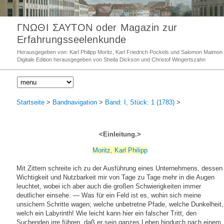
ΓΝΩΘΙ ΣΑΥΤΟΝ oder Magazin zur
Erfahrungsseelenkunde
Herausgegeben von: Karl Philipp Moritz, Karl Friedrich Pockels und Salomon Maimon
Digitale Edition herausgegeben von Sheila Dickson und Christof Wingertszahn
Startseite
>
Bandnavigation
>
Band: I, Stück: 1 (1783)
>
<Einleitung.>
Moritz, Karl Philipp
Mit Zittern schreite ich zu der Ausführung eines Unternehmens, dessen
Wichtigkeit und Nutzbarkeit mir von Tage zu Tage mehr in die Augen
leuchtet, wobei ich aber auch die großen Schwierigkeiten immer
deutlicher einsehe. ― Was für ein Feld ist es, wohin sich meine
unsichern Schritte wagen; welche unbetretne Pfade, welche Dunkelheit,
welch ein Labyrinth! Wie leicht kann hier ein falscher Tritt, den
Suchenden irre führen, daß er sein ganzes Leben hindurch nach einem