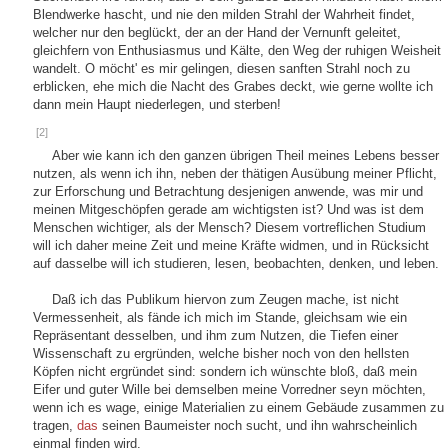
Blendwerke hascht, und nie den milden Strahl der Wahrheit findet,
welcher nur den beglückt, der an der Hand der Vernunft geleitet,
gleichfern von Enthusiasmus und Kälte, den Weg der ruhigen Weisheit
wandelt. O möcht' es mir gelingen, diesen sanften Strahl noch zu
erblicken, ehe mich die Nacht des Grabes deckt, wie gerne wollte ich
dann mein Haupt niederlegen, und sterben!
[2]
Aber wie kann ich den ganzen übrigen Theil meines Lebens besser
nutzen, als wenn ich ihn, neben der thätigen Ausübung meiner Pflicht,
zur Erforschung und Betrachtung desjenigen anwende, was mir und
meinen Mitgeschöpfen gerade am wichtigsten ist? Und was ist dem
Menschen wichtiger, als der Mensch? Diesem vortreflichen Studium
will ich daher meine Zeit und meine Kräfte widmen, und in Rücksicht
auf dasselbe will ich studieren, lesen, beobachten, denken, und leben.
Daß ich das Publikum hiervon zum Zeugen mache, ist nicht
Vermessenheit, als fände ich mich im Stande, gleichsam wie ein
Repräsentant desselben, und ihm zum Nutzen, die Tiefen einer
Wissenschaft zu ergründen, welche bisher noch von den hellsten
Köpfen nicht ergründet sind: sondern ich wünschte bloß, daß mein
Eifer und guter Wille bei demselben meine Vorredner seyn möchten,
wenn ich es wage, einige Materialien zu einem Gebäude zusammen zu
tragen,
das
seinen Baumeister noch sucht, und ihn wahrscheinlich
einmal finden wird.