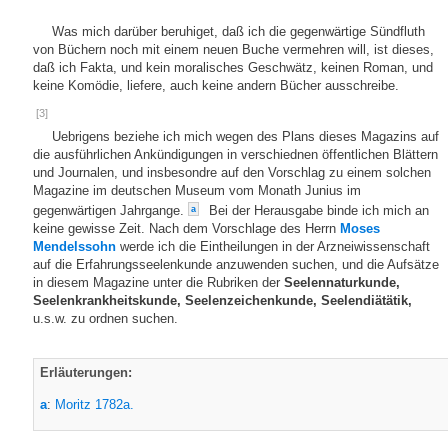
Was mich darüber beruhiget, daß ich die gegenwärtige Sündfluth
von Büchern noch mit einem neuen Buche vermehren will, ist dieses,
daß ich Fakta, und kein moralisches Geschwätz, keinen Roman, und
keine Komödie, liefere, auch keine andern Bücher ausschreibe.
[3]
Uebrigens beziehe ich mich wegen des Plans dieses Magazins auf
die ausführlichen Ankündigungen in verschiednen öffentlichen Blättern
und Journalen, und insbesondre auf den Vorschlag zu einem solchen
Magazine im deutschen Museum vom Monath Junius im
gegenwärtigen Jahrgange.
Bei der Herausgabe binde ich mich an
a
keine gewisse Zeit. Nach dem Vorschlage des Herrn
Moses
Mendelssohn
werde ich die Eintheilungen in der Arzneiwissenschaft
auf die Erfahrungsseelenkunde anzuwenden suchen, und die Aufsätze
in diesem Magazine unter die Rubriken der
Seelennaturkunde,
Seelenkrankheitskunde, Seelenzeichenkunde, Seelendiätätik,
u.s.w. zu ordnen suchen.
Erläuterungen:
a
:
Moritz 1782a.